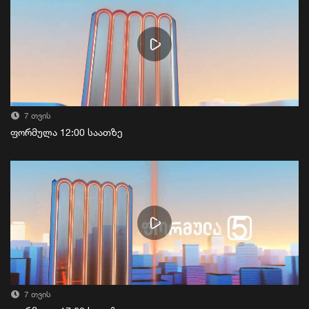
7 თვის
ფორმულა 12:00 საათზე
7 თვის