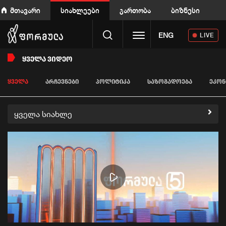
მთავარი
სიახლეები
გართობა
ბიზნესი
Toggle navigation
ENG
LIVE
ᲧᲕᲔᲚᲐ ᲕᲘᲓᲔᲝ
ᲧᲕᲔᲚᲐ
ᲐᲠᲩᲔᲕᲜᲔᲑᲘ
ᲞᲝᲚᲘᲢᲘᲙᲐ
ᲡᲐᲖᲝᲒᲐᲓᲝᲔᲑᲐ
ᲔᲙᲝᲜ
ყველა სიახლე