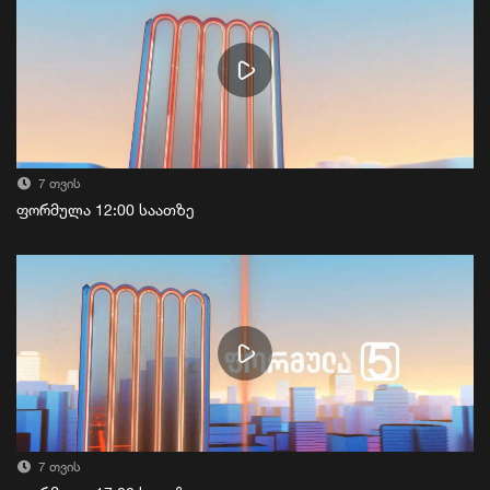
7 თვის
ფორმულა 12:00 საათზე
7 თვის