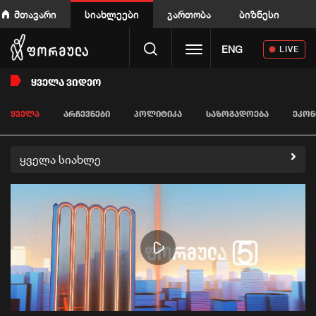
მთავარი
სიახლეები
გართობა
ბიზნესი
Toggle navigation
ENG
LIVE
ᲧᲕᲔᲚᲐ ᲕᲘᲓᲔᲝ
ᲧᲕᲔᲚᲐ
ᲐᲠᲩᲔᲕᲜᲔᲑᲘ
ᲞᲝᲚᲘᲢᲘᲙᲐ
ᲡᲐᲖᲝᲒᲐᲓᲝᲔᲑᲐ
ᲔᲙᲝᲜ
ყველა სიახლე