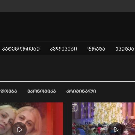
ᲙᲐᲢᲔᲒᲝᲠᲘᲔᲑᲘ
ᲙᲕᲚᲔᲕᲔᲑᲘ
ᲤᲠᲐᲖᲐ
ᲥᲕᲘᲖᲔᲑ
ᲐᲓᲝᲔᲑᲐ
ᲔᲙᲝᲜᲝᲛᲘᲙᲐ
ᲙᲠᲘᲛᲘᲜᲐᲚᲘ