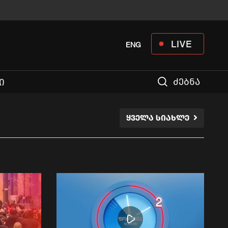
LIVE
ENG
ძებნა
Ი
ᲧᲕᲔᲚᲐ ᲡᲘᲐᲮᲚᲔ