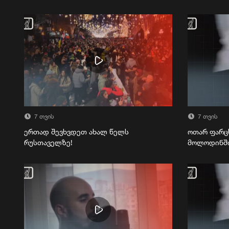
7 თვის
7 თვის
ერთად შევხვდეთ ახალ წელს
ოთარ ფარც
რუსთაველზე!
მოლოდინშ