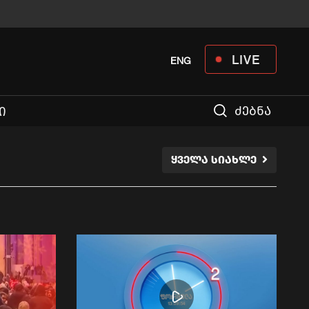
LIVE
ENG
ძებნა
Ი
ᲧᲕᲔᲚᲐ ᲡᲘᲐᲮᲚᲔ