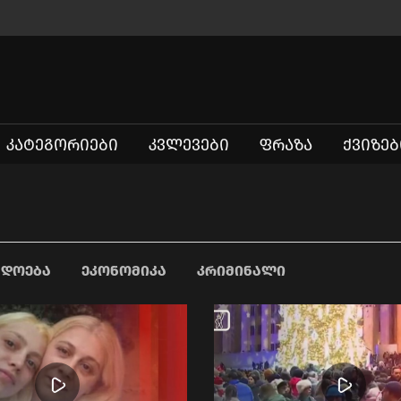
ᲙᲐᲢᲔᲒᲝᲠᲘᲔᲑᲘ
ᲙᲕᲚᲔᲕᲔᲑᲘ
ᲤᲠᲐᲖᲐ
ᲥᲕᲘᲖᲔᲑ
ᲐᲓᲝᲔᲑᲐ
ᲔᲙᲝᲜᲝᲛᲘᲙᲐ
ᲙᲠᲘᲛᲘᲜᲐᲚᲘ