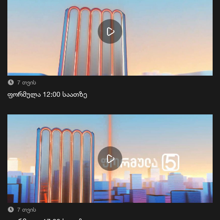
7 თვის
ფორმულა 12:00 საათზე
7 თვის