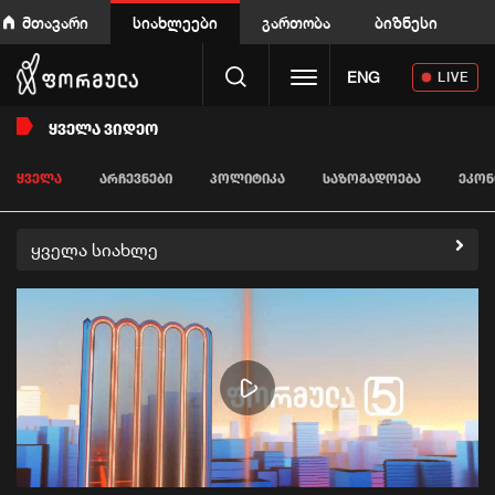
მთავარი
სიახლეები
გართობა
ბიზნესი
Toggle navigation
ENG
LIVE
ᲧᲕᲔᲚᲐ ᲕᲘᲓᲔᲝ
ᲧᲕᲔᲚᲐ
ᲐᲠᲩᲔᲕᲜᲔᲑᲘ
ᲞᲝᲚᲘᲢᲘᲙᲐ
ᲡᲐᲖᲝᲒᲐᲓᲝᲔᲑᲐ
ᲔᲙᲝᲜ
ყველა სიახლე