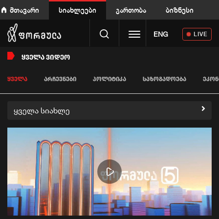
მთავარი
სიახლეები
გართობა
ბიზნესი
Toggle navigation
ENG
LIVE
ᲧᲕᲔᲚᲐ ᲕᲘᲓᲔᲝ
ᲧᲕᲔᲚᲐ
ᲐᲠᲩᲔᲕᲜᲔᲑᲘ
ᲞᲝᲚᲘᲢᲘᲙᲐ
ᲡᲐᲖᲝᲒᲐᲓᲝᲔᲑᲐ
ᲔᲙᲝᲜ
ყველა სიახლე