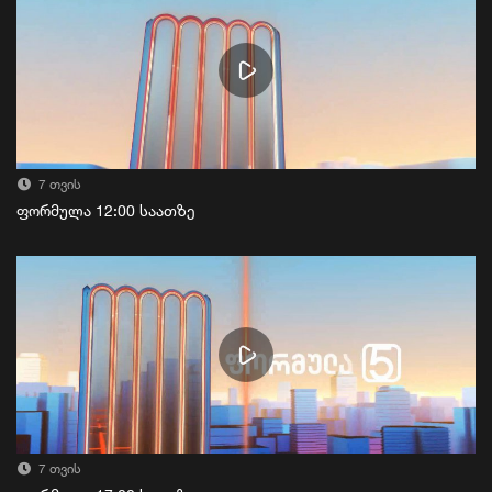
7 თვის
ფორმულა 12:00 საათზე
7 თვის