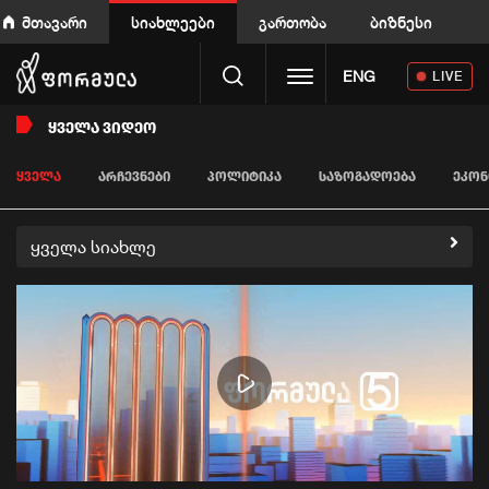
მთავარი
სიახლეები
გართობა
ბიზნესი
Toggle navigation
ENG
LIVE
ᲧᲕᲔᲚᲐ ᲕᲘᲓᲔᲝ
ᲧᲕᲔᲚᲐ
ᲐᲠᲩᲔᲕᲜᲔᲑᲘ
ᲞᲝᲚᲘᲢᲘᲙᲐ
ᲡᲐᲖᲝᲒᲐᲓᲝᲔᲑᲐ
ᲔᲙᲝᲜ
ყველა სიახლე