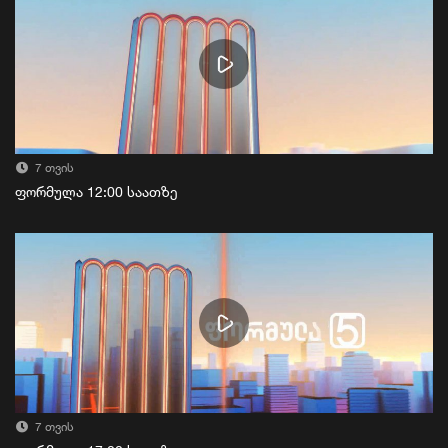
7 თვის
ფორმულა 12:00 საათზე
7 თვის