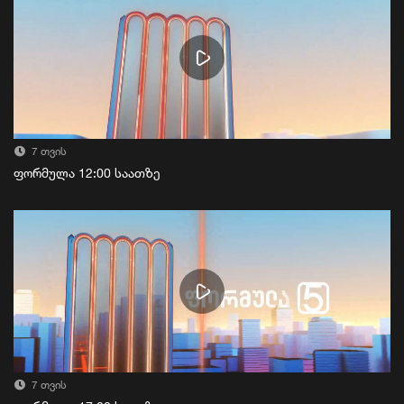
7 თვის
ფორმულა 12:00 საათზე
7 თვის