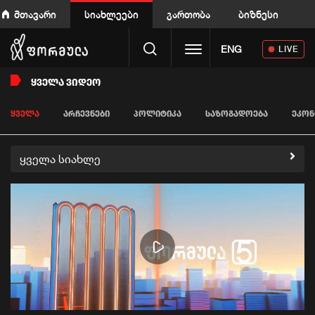
მთავარი
სიახლეები
გართობა
ბიზნესი
Toggle navigation
ENG
LIVE
ᲧᲕᲔᲚᲐ ᲕᲘᲓᲔᲝ
ᲧᲕᲔᲚᲐ
ᲐᲠᲩᲔᲕᲜᲔᲑᲘ
ᲞᲝᲚᲘᲢᲘᲙᲐ
ᲡᲐᲖᲝᲒᲐᲓᲝᲔᲑᲐ
ᲔᲙᲝᲜ
ყველა სიახლე