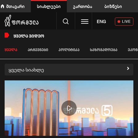
მთავარი
სიახლეები
გართობა
ბიზნესი
Toggle navigation
ENG
LIVE
ᲧᲕᲔᲚᲐ ᲕᲘᲓᲔᲝ
ᲧᲕᲔᲚᲐ
ᲐᲠᲩᲔᲕᲜᲔᲑᲘ
ᲞᲝᲚᲘᲢᲘᲙᲐ
ᲡᲐᲖᲝᲒᲐᲓᲝᲔᲑᲐ
ᲔᲙᲝᲜ
ყველა სიახლე