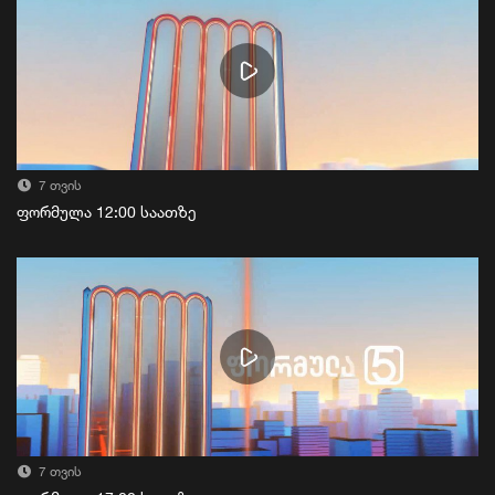
7 თვის
ფორმულა 12:00 საათზე
7 თვის