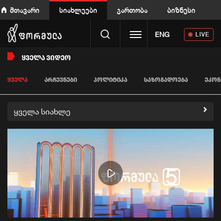
მთავარი
სიახლეები
გართობა
ბიზნესი
Toggle navigation
ENG
LIVE
ᲧᲕᲔᲚᲐ ᲕᲘᲓᲔᲝ
ᲧᲕᲔᲚᲐ
ᲐᲠᲩᲔᲕᲜᲔᲑᲘ
ᲞᲝᲚᲘᲢᲘᲙᲐ
ᲡᲐᲖᲝᲒᲐᲓᲝᲔᲑᲐ
ᲔᲙᲝᲜ
ყველა სიახლე