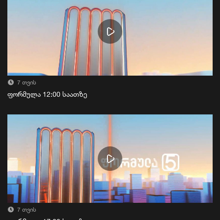
7 თვის
ფორმულა 12:00 საათზე
7 თვის