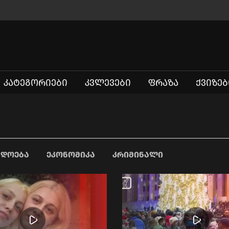
ᲙᲐᲢᲔᲒᲝᲠᲘᲔᲑᲘ
ᲙᲕᲚᲔᲕᲔᲑᲘ
ᲤᲠᲐᲖᲐ
ᲥᲕᲘᲖᲔᲑ
ᲐᲓᲝᲔᲑᲐ
ᲔᲙᲝᲜᲝᲛᲘᲙᲐ
ᲙᲠᲘᲛᲘᲜᲐᲚᲘ