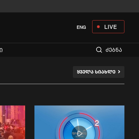
LIVE
ENG
ძებნა
Ი
ᲧᲕᲔᲚᲐ ᲡᲘᲐᲮᲚᲔ