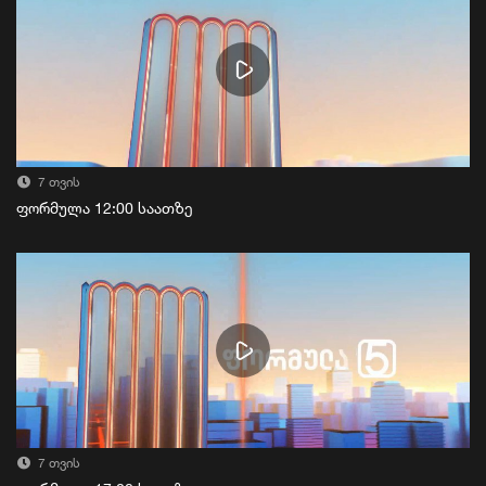
7 თვის
ფორმულა 12:00 საათზე
7 თვის