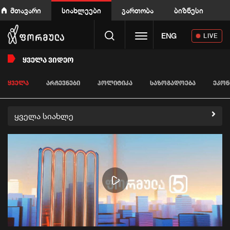
მთავარი
სიახლეები
გართობა
ბიზნესი
Toggle navigation
ENG
LIVE
ᲧᲕᲔᲚᲐ ᲕᲘᲓᲔᲝ
ᲧᲕᲔᲚᲐ
ᲐᲠᲩᲔᲕᲜᲔᲑᲘ
ᲞᲝᲚᲘᲢᲘᲙᲐ
ᲡᲐᲖᲝᲒᲐᲓᲝᲔᲑᲐ
ᲔᲙᲝᲜ
ყველა სიახლე