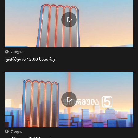
7 თვის
ფორმულა 12:00 საათზე
7 თვის