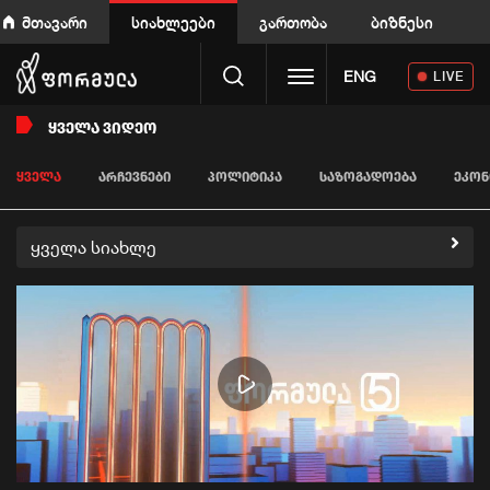
მთავარი
სიახლეები
გართობა
ბიზნესი
Toggle navigation
ENG
LIVE
ᲧᲕᲔᲚᲐ ᲕᲘᲓᲔᲝ
ᲧᲕᲔᲚᲐ
ᲐᲠᲩᲔᲕᲜᲔᲑᲘ
ᲞᲝᲚᲘᲢᲘᲙᲐ
ᲡᲐᲖᲝᲒᲐᲓᲝᲔᲑᲐ
ᲔᲙᲝᲜ
ყველა სიახლე