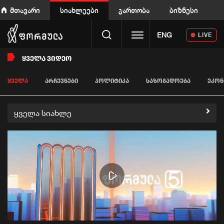
მთავარი
სიახლეები
გართობა
ბიზნესი
Toggle navigation
ENG
LIVE
ᲧᲕᲔᲚᲐ ᲕᲘᲓᲔᲝ
ᲧᲕᲔᲚᲐ
ᲐᲠᲩᲔᲕᲜᲔᲑᲘ
ᲞᲝᲚᲘᲢᲘᲙᲐ
ᲡᲐᲖᲝᲒᲐᲓᲝᲔᲑᲐ
ᲔᲙᲝᲜ
ყველა სიახლე