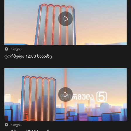
7 თვის
ფორმულა 12:00 საათზე
7 თვის