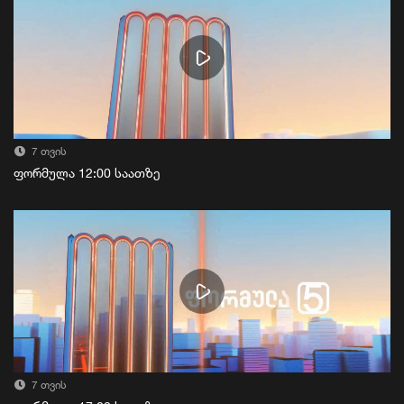
7 თვის
ფორმულა 12:00 საათზე
7 თვის