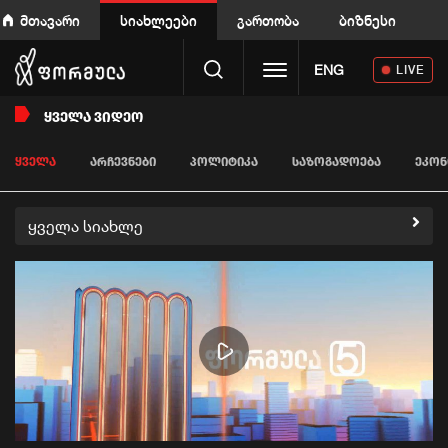
მთავარი
სიახლეები
გართობა
ბიზნესი
Toggle navigation
ENG
LIVE
ᲧᲕᲔᲚᲐ ᲕᲘᲓᲔᲝ
ᲧᲕᲔᲚᲐ
ᲐᲠᲩᲔᲕᲜᲔᲑᲘ
ᲞᲝᲚᲘᲢᲘᲙᲐ
ᲡᲐᲖᲝᲒᲐᲓᲝᲔᲑᲐ
ᲔᲙᲝᲜ
ყველა სიახლე