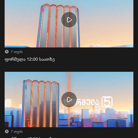
7 თვის
ფორმულა 12:00 საათზე
7 თვის