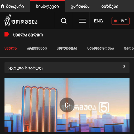
მთავარი
სიახლეები
გართობა
ბიზნესი
Toggle navigation
ENG
LIVE
ᲧᲕᲔᲚᲐ ᲕᲘᲓᲔᲝ
ᲧᲕᲔᲚᲐ
ᲐᲠᲩᲔᲕᲜᲔᲑᲘ
ᲞᲝᲚᲘᲢᲘᲙᲐ
ᲡᲐᲖᲝᲒᲐᲓᲝᲔᲑᲐ
ᲔᲙᲝᲜ
ყველა სიახლე