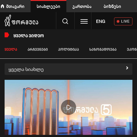
მთავარი
სიახლეები
გართობა
ბიზნესი
Toggle navigation
ENG
LIVE
ᲧᲕᲔᲚᲐ ᲕᲘᲓᲔᲝ
ᲧᲕᲔᲚᲐ
ᲐᲠᲩᲔᲕᲜᲔᲑᲘ
ᲞᲝᲚᲘᲢᲘᲙᲐ
ᲡᲐᲖᲝᲒᲐᲓᲝᲔᲑᲐ
ᲔᲙᲝᲜ
ყველა სიახლე