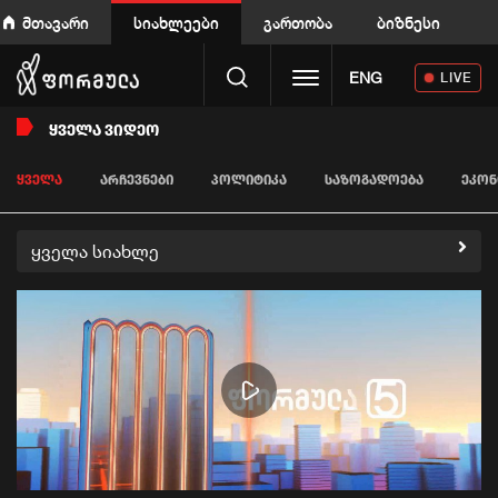
მთავარი
სიახლეები
გართობა
ბიზნესი
Toggle navigation
ENG
LIVE
ᲧᲕᲔᲚᲐ ᲕᲘᲓᲔᲝ
ᲧᲕᲔᲚᲐ
ᲐᲠᲩᲔᲕᲜᲔᲑᲘ
ᲞᲝᲚᲘᲢᲘᲙᲐ
ᲡᲐᲖᲝᲒᲐᲓᲝᲔᲑᲐ
ᲔᲙᲝᲜ
ყველა სიახლე