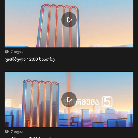
7 თვის
ფორმულა 12:00 საათზე
7 თვის