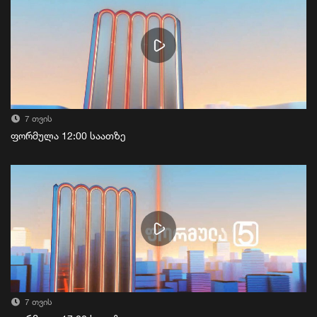
7 თვის
ფორმულა 12:00 საათზე
7 თვის