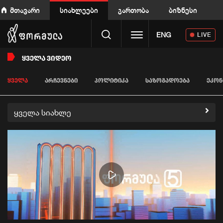
მთავარი
სიახლეები
გართობა
ბიზნესი
Toggle navigation
ENG
LIVE
ᲧᲕᲔᲚᲐ ᲕᲘᲓᲔᲝ
ᲧᲕᲔᲚᲐ
ᲐᲠᲩᲔᲕᲜᲔᲑᲘ
ᲞᲝᲚᲘᲢᲘᲙᲐ
ᲡᲐᲖᲝᲒᲐᲓᲝᲔᲑᲐ
ᲔᲙᲝᲜ
ყველა სიახლე