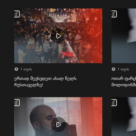
7 თვის
7 თვის
ერთად შევხვდეთ ახალ წელს
ოთარ ფარც
რუსთაველზე!
მოლოდინშ