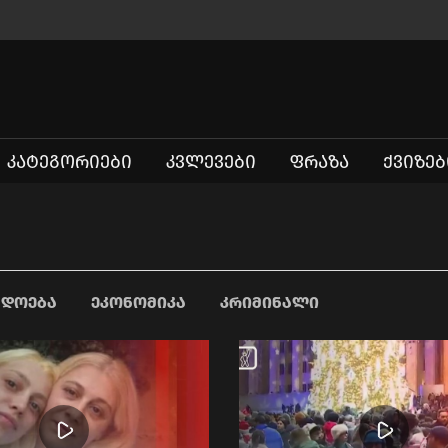
ᲙᲐᲢᲔᲒᲝᲠᲘᲔᲑᲘ
ᲙᲕᲚᲔᲕᲔᲑᲘ
ᲤᲠᲐᲖᲐ
ᲥᲕᲘᲖᲔᲑ
ᲐᲓᲝᲔᲑᲐ
ᲔᲙᲝᲜᲝᲛᲘᲙᲐ
ᲙᲠᲘᲛᲘᲜᲐᲚᲘ