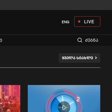
LIVE
ENG
ძებნა
Ი
ᲧᲕᲔᲚᲐ ᲡᲘᲐᲮᲚᲔ