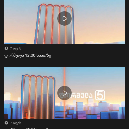
7 თვის
ფორმულა 12:00 საათზე
7 თვის