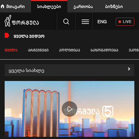
მთავარი
სიახლეები
გართობა
ბიზნესი
Toggle navigation
ENG
LIVE
ᲧᲕᲔᲚᲐ ᲕᲘᲓᲔᲝ
ᲧᲕᲔᲚᲐ
ᲐᲠᲩᲔᲕᲜᲔᲑᲘ
ᲞᲝᲚᲘᲢᲘᲙᲐ
ᲡᲐᲖᲝᲒᲐᲓᲝᲔᲑᲐ
ᲔᲙᲝᲜ
ყველა სიახლე