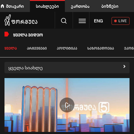
მთავარი
სიახლეები
გართობა
ბიზნესი
Toggle navigation
ENG
LIVE
ᲧᲕᲔᲚᲐ ᲕᲘᲓᲔᲝ
ᲧᲕᲔᲚᲐ
ᲐᲠᲩᲔᲕᲜᲔᲑᲘ
ᲞᲝᲚᲘᲢᲘᲙᲐ
ᲡᲐᲖᲝᲒᲐᲓᲝᲔᲑᲐ
ᲔᲙᲝᲜ
ყველა სიახლე