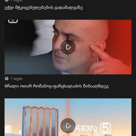
7 თვის
ეჭვი მტკიცებულებების გადამალვაზე
7 თვის
ბრალი ოთარ რომანოვ-ფარცხალაძის წინააღმდეგ