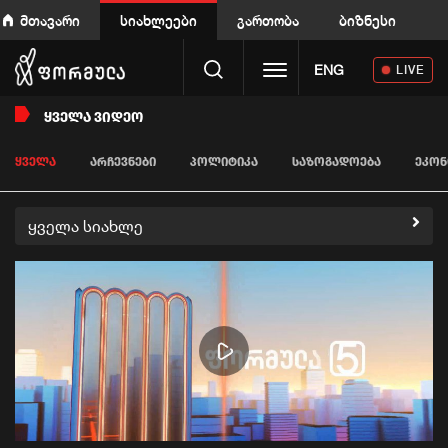
მთავარი
სიახლეები
გართობა
ბიზნესი
Toggle navigation
ENG
LIVE
ᲧᲕᲔᲚᲐ ᲕᲘᲓᲔᲝ
ᲧᲕᲔᲚᲐ
ᲐᲠᲩᲔᲕᲜᲔᲑᲘ
ᲞᲝᲚᲘᲢᲘᲙᲐ
ᲡᲐᲖᲝᲒᲐᲓᲝᲔᲑᲐ
ᲔᲙᲝᲜ
ყველა სიახლე