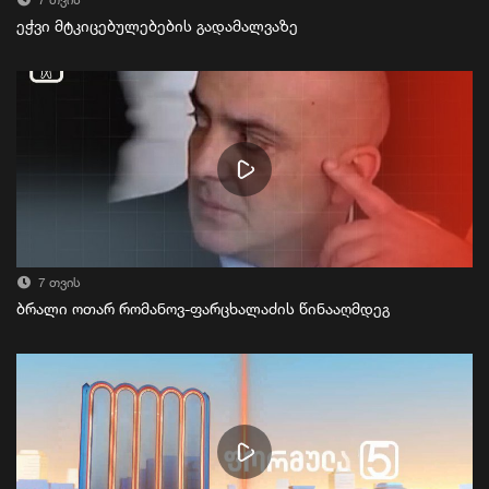
7 თვის
ეჭვი მტკიცებულებების გადამალვაზე
7 თვის
ბრალი ოთარ რომანოვ-ფარცხალაძის წინააღმდეგ