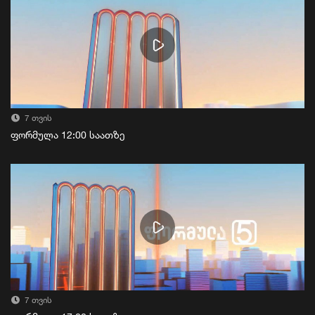
7 თვის
ფორმულა 12:00 საათზე
7 თვის