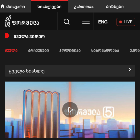
მთავარი
სიახლეები
გართობა
ბიზნესი
Toggle navigation
ENG
LIVE
ᲧᲕᲔᲚᲐ ᲕᲘᲓᲔᲝ
ᲧᲕᲔᲚᲐ
ᲐᲠᲩᲔᲕᲜᲔᲑᲘ
ᲞᲝᲚᲘᲢᲘᲙᲐ
ᲡᲐᲖᲝᲒᲐᲓᲝᲔᲑᲐ
ᲔᲙᲝᲜ
ყველა სიახლე