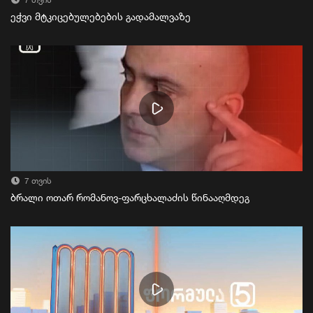
7 თვის
ეჭვი მტკიცებულებების გადამალვაზე
7 თვის
ბრალი ოთარ რომანოვ-ფარცხალაძის წინააღმდეგ