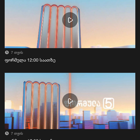
7 თვის
ფორმულა 12:00 საათზე
7 თვის