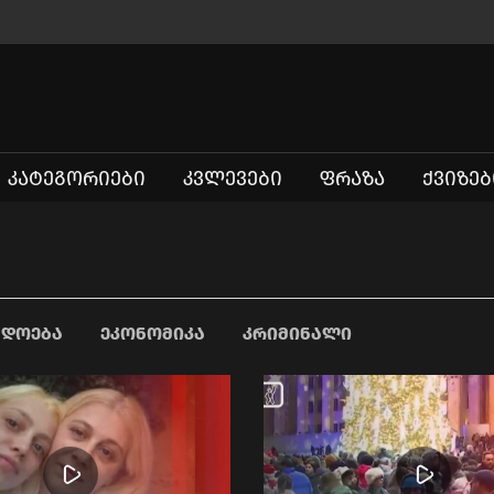
ᲙᲐᲢᲔᲒᲝᲠᲘᲔᲑᲘ
ᲙᲕᲚᲔᲕᲔᲑᲘ
ᲤᲠᲐᲖᲐ
ᲥᲕᲘᲖᲔᲑ
ᲐᲓᲝᲔᲑᲐ
ᲔᲙᲝᲜᲝᲛᲘᲙᲐ
ᲙᲠᲘᲛᲘᲜᲐᲚᲘ