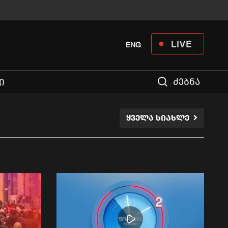
LIVE
ENG
ძებნა
Ი
ᲧᲕᲔᲚᲐ ᲡᲘᲐᲮᲚᲔ