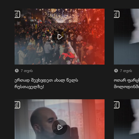
7 თვის
7 თვის
ერთად შევხვდეთ ახალ წელს
ოთარ ფარც
რუსთაველზე!
მოლოდინშ