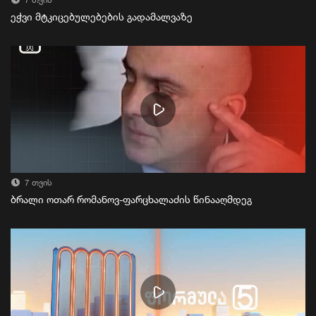
7 თვის
ეჭვი მტკიცებულებების გადამალვაზე
7 თვის
ბრალი ოთარ რომანოვ-ფარცხალაძის წინააღმდეგ