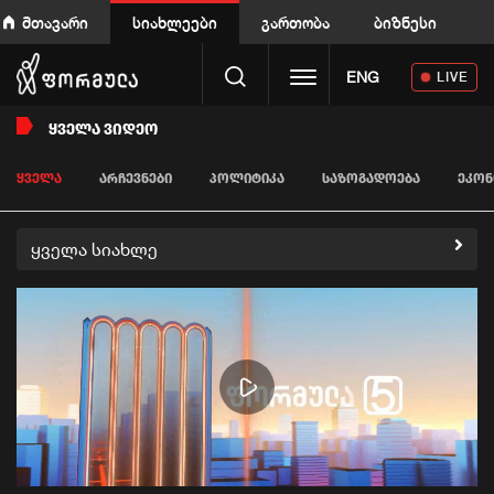
მთავარი
სიახლეები
გართობა
ბიზნესი
Toggle navigation
ENG
LIVE
ᲧᲕᲔᲚᲐ ᲕᲘᲓᲔᲝ
ᲧᲕᲔᲚᲐ
ᲐᲠᲩᲔᲕᲜᲔᲑᲘ
ᲞᲝᲚᲘᲢᲘᲙᲐ
ᲡᲐᲖᲝᲒᲐᲓᲝᲔᲑᲐ
ᲔᲙᲝᲜ
ყველა სიახლე