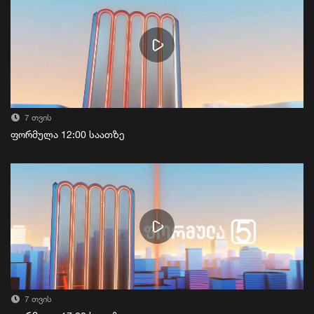
7 თვის
ფორმულა 12:00 საათზე
7 თვის