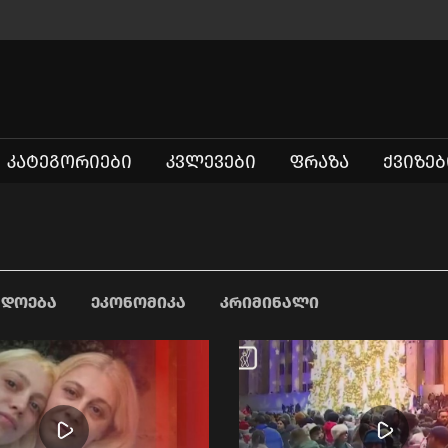
ᲙᲐᲢᲔᲒᲝᲠᲘᲔᲑᲘ
ᲙᲕᲚᲔᲕᲔᲑᲘ
ᲤᲠᲐᲖᲐ
ᲥᲕᲘᲖᲔᲑ
ᲐᲓᲝᲔᲑᲐ
ᲔᲙᲝᲜᲝᲛᲘᲙᲐ
ᲙᲠᲘᲛᲘᲜᲐᲚᲘ