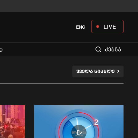
LIVE
ENG
ძებნა
Ი
ᲧᲕᲔᲚᲐ ᲡᲘᲐᲮᲚᲔ