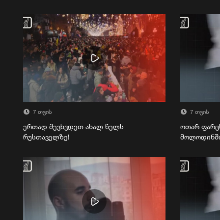
7 თვის
7 თვის
ერთად შევხვდეთ ახალ წელს
ოთარ ფარც
რუსთაველზე!
მოლოდინშ