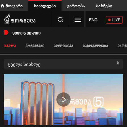
მთავარი
სიახლეები
გართობა
ბიზნესი
Toggle navigation
ENG
LIVE
ᲧᲕᲔᲚᲐ ᲕᲘᲓᲔᲝ
ᲧᲕᲔᲚᲐ
ᲐᲠᲩᲔᲕᲜᲔᲑᲘ
ᲞᲝᲚᲘᲢᲘᲙᲐ
ᲡᲐᲖᲝᲒᲐᲓᲝᲔᲑᲐ
ᲔᲙᲝᲜ
ყველა სიახლე