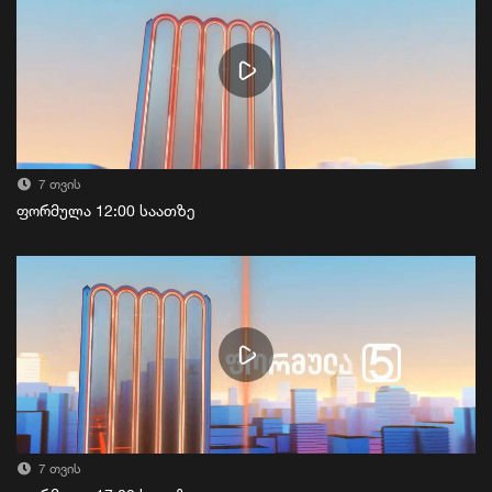
7 თვის
ფორმულა 12:00 საათზე
7 თვის