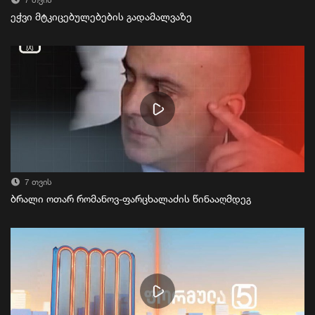
7 თვის
ეჭვი მტკიცებულებების გადამალვაზე
7 თვის
ბრალი ოთარ რომანოვ-ფარცხალაძის წინააღმდეგ