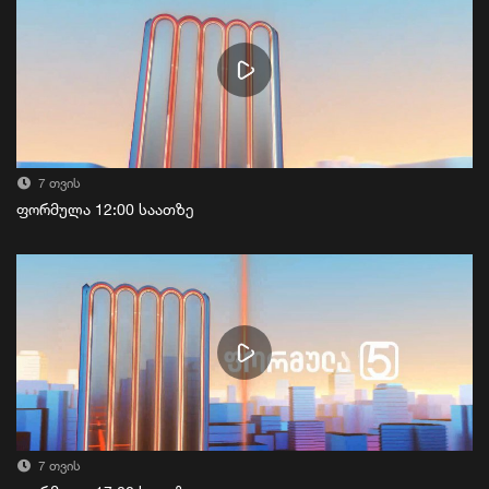
7 თვის
ფორმულა 12:00 საათზე
7 თვის