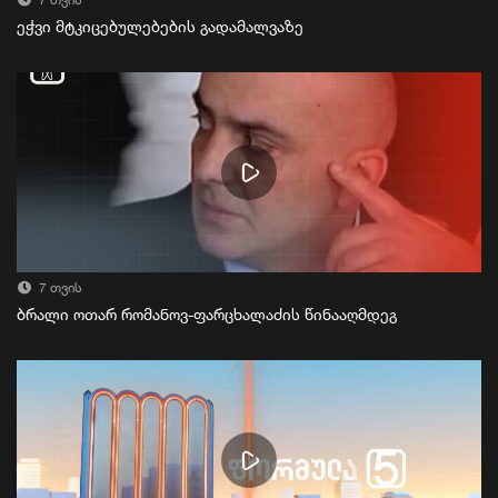
7 თვის
ეჭვი მტკიცებულებების გადამალვაზე
7 თვის
ბრალი ოთარ რომანოვ-ფარცხალაძის წინააღმდეგ