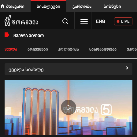
მთავარი
სიახლეები
გართობა
ბიზნესი
Toggle navigation
ENG
LIVE
ᲧᲕᲔᲚᲐ ᲕᲘᲓᲔᲝ
ᲧᲕᲔᲚᲐ
ᲐᲠᲩᲔᲕᲜᲔᲑᲘ
ᲞᲝᲚᲘᲢᲘᲙᲐ
ᲡᲐᲖᲝᲒᲐᲓᲝᲔᲑᲐ
ᲔᲙᲝᲜ
ყველა სიახლე