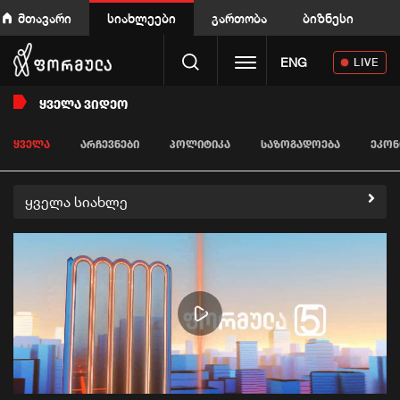
მთავარი
სიახლეები
გართობა
ბიზნესი
Toggle navigation
ENG
LIVE
ᲧᲕᲔᲚᲐ ᲕᲘᲓᲔᲝ
ᲧᲕᲔᲚᲐ
ᲐᲠᲩᲔᲕᲜᲔᲑᲘ
ᲞᲝᲚᲘᲢᲘᲙᲐ
ᲡᲐᲖᲝᲒᲐᲓᲝᲔᲑᲐ
ᲔᲙᲝᲜ
ყველა სიახლე