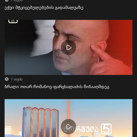
7 თვის
ეჭვი მტკიცებულებების გადამალვაზე
7 თვის
ბრალი ოთარ რომანოვ-ფარცხალაძის წინააღმდეგ