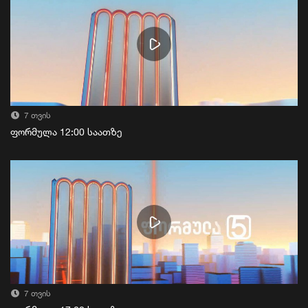
7 თვის
ფორმულა 12:00 საათზე
7 თვის