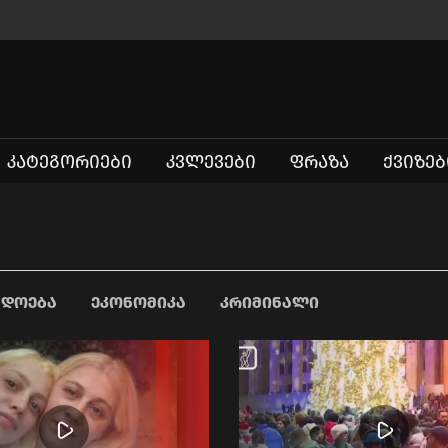
ᲙᲐᲢᲔᲒᲝᲠᲘᲔᲑᲘ
ᲙᲕᲚᲔᲕᲔᲑᲘ
ᲤᲠᲐᲖᲐ
ᲥᲕᲘᲖᲔᲑ
ᲐᲓᲝᲔᲑᲐ
ᲔᲙᲝᲜᲝᲛᲘᲙᲐ
ᲙᲠᲘᲛᲘᲜᲐᲚᲘ