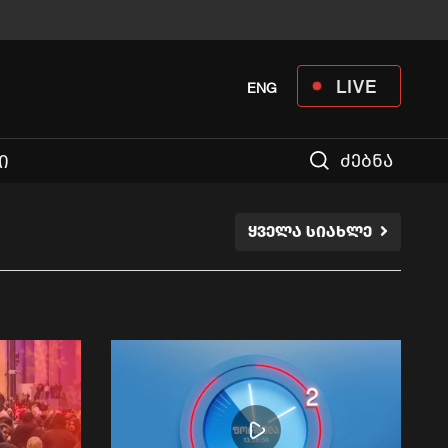
LIVE
ENG
ძებნა
Ი
ᲧᲕᲔᲚᲐ ᲡᲘᲐᲮᲚᲔ