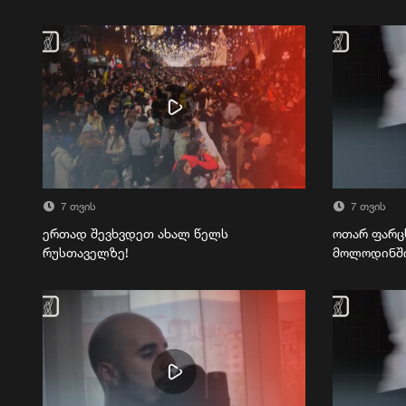
7 თვის
7 თვის
ერთად შევხვდეთ ახალ წელს
ოთარ ფარც
რუსთაველზე!
მოლოდინშ