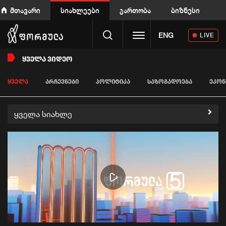
მთავარი
სიახლეები
გართობა
ბიზნესი
Toggle navigation
ENG
LIVE
ᲧᲕᲔᲚᲐ ᲕᲘᲓᲔᲝ
ᲧᲕᲔᲚᲐ
ᲐᲠᲩᲔᲕᲜᲔᲑᲘ
ᲞᲝᲚᲘᲢᲘᲙᲐ
ᲡᲐᲖᲝᲒᲐᲓᲝᲔᲑᲐ
ᲔᲙᲝᲜ
ყველა სიახლე