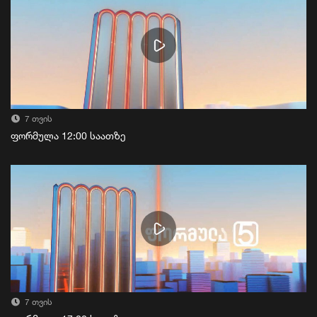
7 თვის
ფორმულა 12:00 საათზე
7 თვის