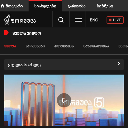
მთავარი
სიახლეები
გართობა
ბიზნესი
Toggle navigation
ENG
LIVE
ᲧᲕᲔᲚᲐ ᲕᲘᲓᲔᲝ
ᲧᲕᲔᲚᲐ
ᲐᲠᲩᲔᲕᲜᲔᲑᲘ
ᲞᲝᲚᲘᲢᲘᲙᲐ
ᲡᲐᲖᲝᲒᲐᲓᲝᲔᲑᲐ
ᲔᲙᲝᲜ
ყველა სიახლე