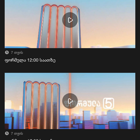
7 თვის
ფორმულა 12:00 საათზე
7 თვის