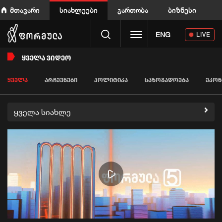
მთავარი
სიახლეები
გართობა
ბიზნესი
Toggle navigation
ENG
LIVE
ᲧᲕᲔᲚᲐ ᲕᲘᲓᲔᲝ
ᲧᲕᲔᲚᲐ
ᲐᲠᲩᲔᲕᲜᲔᲑᲘ
ᲞᲝᲚᲘᲢᲘᲙᲐ
ᲡᲐᲖᲝᲒᲐᲓᲝᲔᲑᲐ
ᲔᲙᲝᲜ
ყველა სიახლე