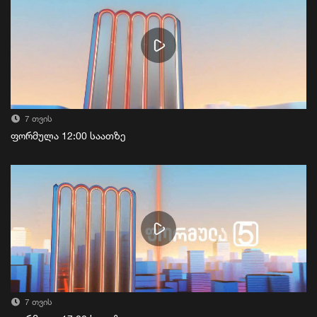
7 თვის
ფორმულა 12:00 საათზე
7 თვის