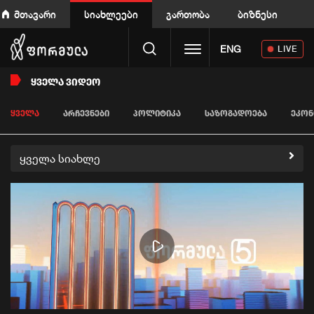
მთავარი
სიახლეები
გართობა
ბიზნესი
Toggle navigation
ENG
LIVE
ᲧᲕᲔᲚᲐ ᲕᲘᲓᲔᲝ
ᲧᲕᲔᲚᲐ
ᲐᲠᲩᲔᲕᲜᲔᲑᲘ
ᲞᲝᲚᲘᲢᲘᲙᲐ
ᲡᲐᲖᲝᲒᲐᲓᲝᲔᲑᲐ
ᲔᲙᲝᲜ
ყველა სიახლე