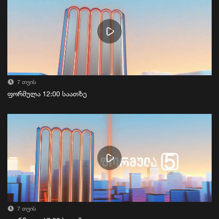
7 თვის
ფორმულა 12:00 საათზე
7 თვის