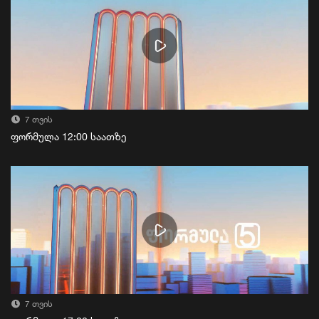
7 თვის
ფორმულა 12:00 საათზე
7 თვის