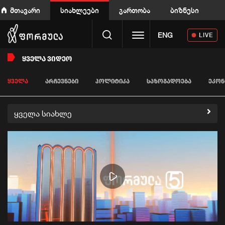
მთავარი
სიახლეები
გართობა
ბიზნესი
Toggle navigation
ENG
LIVE
ᲧᲕᲔᲚᲐ ᲕᲘᲓᲔᲝ
ᲧᲕᲔᲚᲐ
ᲐᲠᲩᲔᲕᲜᲔᲑᲘ
ᲞᲝᲚᲘᲢᲘᲙᲐ
ᲡᲐᲖᲝᲒᲐᲓᲝᲔᲑᲐ
ᲔᲙᲝᲜ
ყველა სიახლე