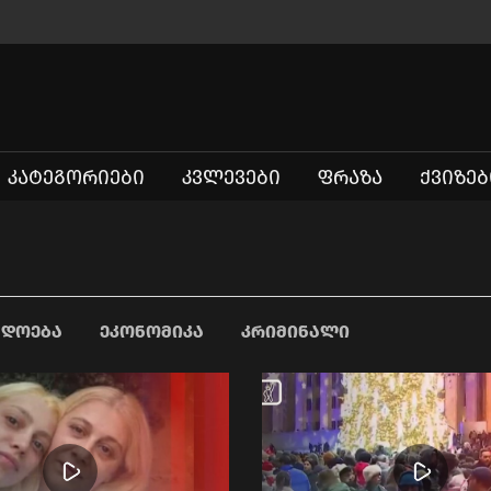
ᲙᲐᲢᲔᲒᲝᲠᲘᲔᲑᲘ
ᲙᲕᲚᲔᲕᲔᲑᲘ
ᲤᲠᲐᲖᲐ
ᲥᲕᲘᲖᲔᲑ
ᲐᲓᲝᲔᲑᲐ
ᲔᲙᲝᲜᲝᲛᲘᲙᲐ
ᲙᲠᲘᲛᲘᲜᲐᲚᲘ