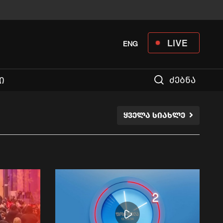
LIVE
ENG
ძებნა
Ი
ᲧᲕᲔᲚᲐ ᲡᲘᲐᲮᲚᲔ