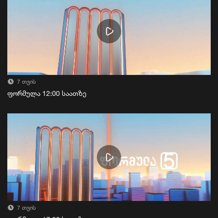
7 თვის
ფორმულა 12:00 საათზე
7 თვის