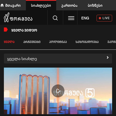
მთავარი
სიახლეები
გართობა
ბიზნესი
Toggle navigation
ENG
LIVE
ᲧᲕᲔᲚᲐ ᲕᲘᲓᲔᲝ
ᲧᲕᲔᲚᲐ
ᲐᲠᲩᲔᲕᲜᲔᲑᲘ
ᲞᲝᲚᲘᲢᲘᲙᲐ
ᲡᲐᲖᲝᲒᲐᲓᲝᲔᲑᲐ
ᲔᲙᲝᲜ
ყველა სიახლე