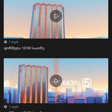
7 თვის
ფორმულა 12:00 საათზე
7 თვის