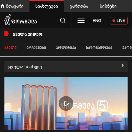
მთავარი
სიახლეები
გართობა
ბიზნესი
Toggle navigation
ENG
LIVE
ᲧᲕᲔᲚᲐ ᲕᲘᲓᲔᲝ
ᲧᲕᲔᲚᲐ
ᲐᲠᲩᲔᲕᲜᲔᲑᲘ
ᲞᲝᲚᲘᲢᲘᲙᲐ
ᲡᲐᲖᲝᲒᲐᲓᲝᲔᲑᲐ
ᲔᲙᲝᲜ
ყველა სიახლე