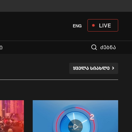
LIVE
ENG
ძებნა
Ი
ᲧᲕᲔᲚᲐ ᲡᲘᲐᲮᲚᲔ