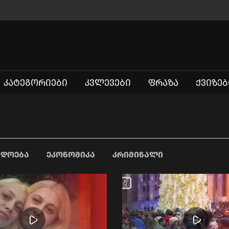
ᲙᲐᲢᲔᲒᲝᲠᲘᲔᲑᲘ
ᲙᲕᲚᲔᲕᲔᲑᲘ
ᲤᲠᲐᲖᲐ
ᲥᲕᲘᲖᲔᲑ
ᲐᲓᲝᲔᲑᲐ
ᲔᲙᲝᲜᲝᲛᲘᲙᲐ
ᲙᲠᲘᲛᲘᲜᲐᲚᲘ