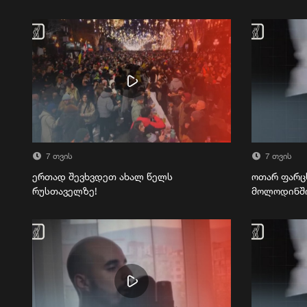
7 თვის
7 თვის
ერთად შევხვდეთ ახალ წელს
ოთარ ფარც
რუსთაველზე!
მოლოდინშ