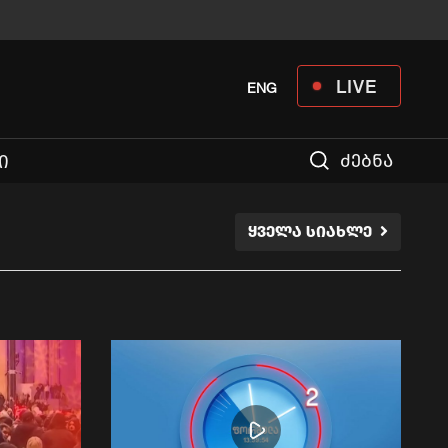
LIVE
ENG
ძებნა
Ი
ᲧᲕᲔᲚᲐ ᲡᲘᲐᲮᲚᲔ