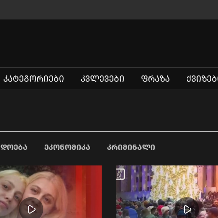
ᲙᲐᲢᲔᲒᲝᲠᲘᲔᲑᲘ
ᲙᲕᲚᲔᲕᲔᲑᲘ
ᲤᲠᲐᲖᲐ
ᲥᲕᲘᲖᲔᲑ
ᲐᲓᲝᲔᲑᲐ
ᲔᲙᲝᲜᲝᲛᲘᲙᲐ
ᲙᲠᲘᲛᲘᲜᲐᲚᲘ