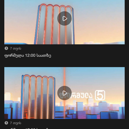
7 თვის
ფორმულა 12:00 საათზე
7 თვის