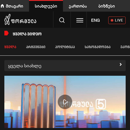
მთავარი
სიახლეები
გართობა
ბიზნესი
Toggle navigation
ENG
LIVE
ᲧᲕᲔᲚᲐ ᲕᲘᲓᲔᲝ
ᲧᲕᲔᲚᲐ
ᲐᲠᲩᲔᲕᲜᲔᲑᲘ
ᲞᲝᲚᲘᲢᲘᲙᲐ
ᲡᲐᲖᲝᲒᲐᲓᲝᲔᲑᲐ
ᲔᲙᲝᲜ
ყველა სიახლე