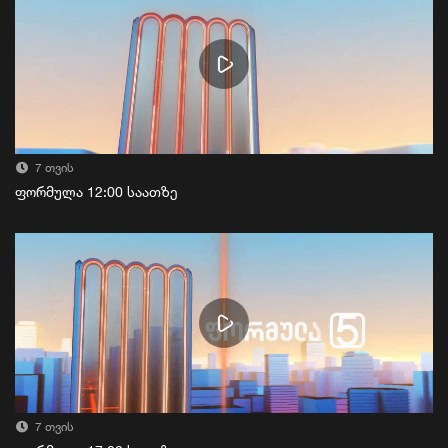
7 თვის
ფორმულა 12:00 საათზე
7 თვის