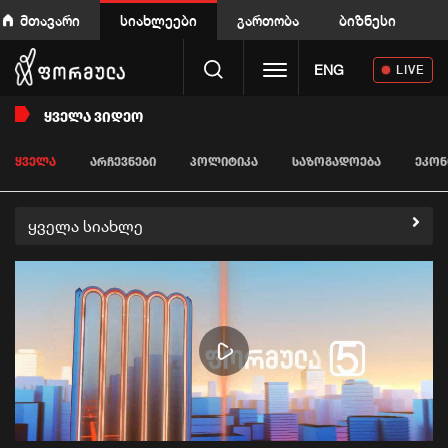
მთავარი
სიახლეები
გართობა
ბიზნესი
Toggle navigation
ENG
LIVE
ᲧᲕᲔᲚᲐ ᲕᲘᲓᲔᲝ
ᲧᲕᲔᲚᲐ
ᲐᲠᲩᲔᲕᲜᲔᲑᲘ
ᲞᲝᲚᲘᲢᲘᲙᲐ
ᲡᲐᲖᲝᲒᲐᲓᲝᲔᲑᲐ
ᲔᲙᲝᲜ
ყველა სიახლე