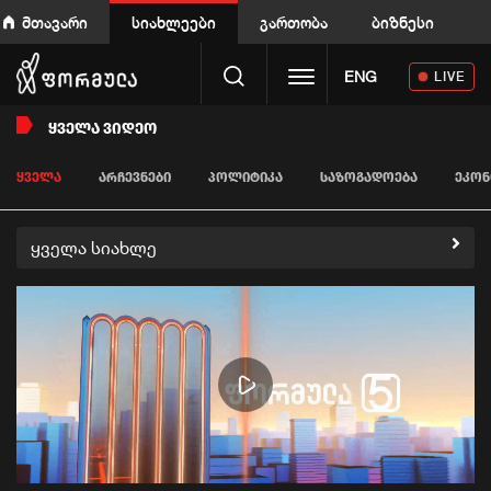
მთავარი
სიახლეები
გართობა
ბიზნესი
Toggle navigation
ENG
LIVE
ᲧᲕᲔᲚᲐ ᲕᲘᲓᲔᲝ
ᲧᲕᲔᲚᲐ
ᲐᲠᲩᲔᲕᲜᲔᲑᲘ
ᲞᲝᲚᲘᲢᲘᲙᲐ
ᲡᲐᲖᲝᲒᲐᲓᲝᲔᲑᲐ
ᲔᲙᲝᲜ
ყველა სიახლე