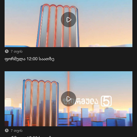
7 თვის
ფორმულა 12:00 საათზე
7 თვის