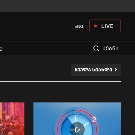
LIVE
ENG
ძებნა
Ი
ᲧᲕᲔᲚᲐ ᲡᲘᲐᲮᲚᲔ