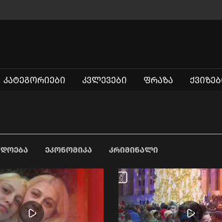
ᲙᲐᲢᲔᲒᲝᲠᲘᲔᲑᲘ
ᲙᲕᲚᲔᲕᲔᲑᲘ
ᲤᲠᲐᲖᲐ
ᲥᲕᲘᲖᲔᲑ
ᲐᲓᲝᲔᲑᲐ
ᲔᲙᲝᲜᲝᲛᲘᲙᲐ
ᲙᲠᲘᲛᲘᲜᲐᲚᲘ