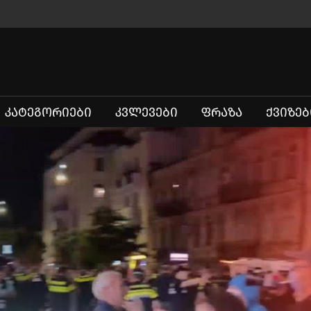
ᲙᲐᲢᲔᲒᲝᲠᲘᲔᲑᲘ
ᲙᲕᲚᲔᲕᲔᲑᲘ
ᲤᲠᲐᲖᲐ
ᲥᲕᲘᲖᲔᲑ