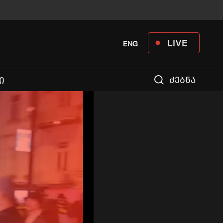
LIVE
ENG
ძებნა
Ი