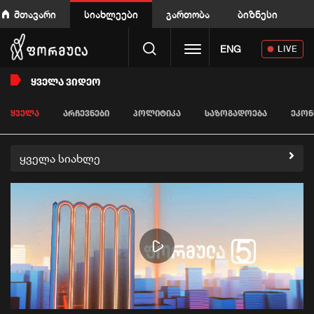
მთავარი
სიახლეები
გართობა
ბიზნესი
Toggle navigation
ENG
LIVE
ᲧᲕᲔᲚᲐ ᲕᲘᲓᲔᲝ
ᲧᲕᲔᲚᲐ
ᲐᲠᲩᲔᲕᲜᲔᲑᲘ
ᲞᲝᲚᲘᲢᲘᲙᲐ
ᲡᲐᲖᲝᲒᲐᲓᲝᲔᲑᲐ
ᲔᲙᲝᲜ
ყველა სიახლე