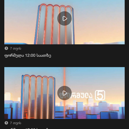
7 თვის
ფორმულა 12:00 საათზე
7 თვის