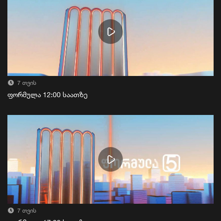
7 თვის
ფორმულა 12:00 საათზე
7 თვის