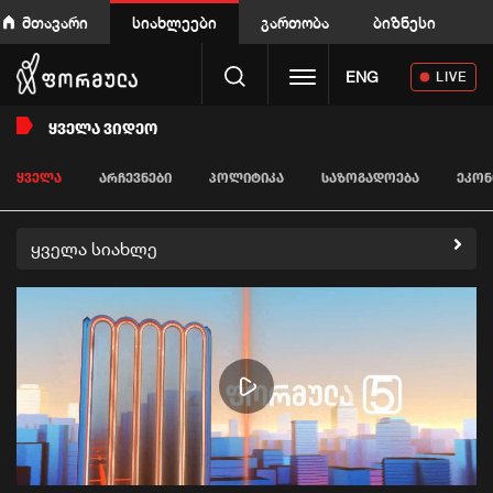
მთავარი
სიახლეები
გართობა
ბიზნესი
Toggle navigation
ENG
LIVE
ᲧᲕᲔᲚᲐ ᲕᲘᲓᲔᲝ
ᲧᲕᲔᲚᲐ
ᲐᲠᲩᲔᲕᲜᲔᲑᲘ
ᲞᲝᲚᲘᲢᲘᲙᲐ
ᲡᲐᲖᲝᲒᲐᲓᲝᲔᲑᲐ
ᲔᲙᲝᲜ
ყველა სიახლე