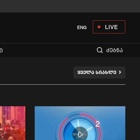
LIVE
ENG
ძებნა
Ი
ᲧᲕᲔᲚᲐ ᲡᲘᲐᲮᲚᲔ