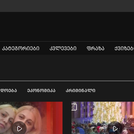
ᲙᲐᲢᲔᲒᲝᲠᲘᲔᲑᲘ
ᲙᲕᲚᲔᲕᲔᲑᲘ
ᲤᲠᲐᲖᲐ
ᲥᲕᲘᲖᲔᲑ
ᲐᲓᲝᲔᲑᲐ
ᲔᲙᲝᲜᲝᲛᲘᲙᲐ
ᲙᲠᲘᲛᲘᲜᲐᲚᲘ