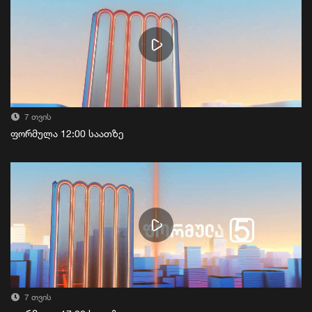
7 თვის
ფორმულა 12:00 საათზე
7 თვის