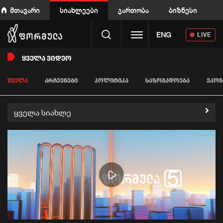
მთავარი
სიახლეები
გართობა
ბიზნესი
Toggle navigation
ENG
LIVE
ᲧᲕᲔᲚᲐ ᲕᲘᲓᲔᲝ
ᲧᲕᲔᲚᲐ
ᲐᲠᲩᲔᲕᲜᲔᲑᲘ
ᲞᲝᲚᲘᲢᲘᲙᲐ
ᲡᲐᲖᲝᲒᲐᲓᲝᲔᲑᲐ
ᲔᲙᲝᲜ
ყველა სიახლე